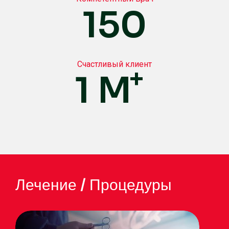
150
Счастливый клиент
+
1
M
Лечение / Процедуры