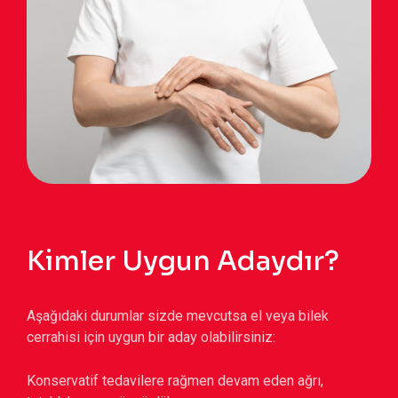
Kimler Uygun Adaydır?
Aşağıdaki durumlar sizde mevcutsa el veya bilek
cerrahisi için uygun bir aday olabilirsiniz:
Konservatif tedavilere rağmen devam eden ağrı,