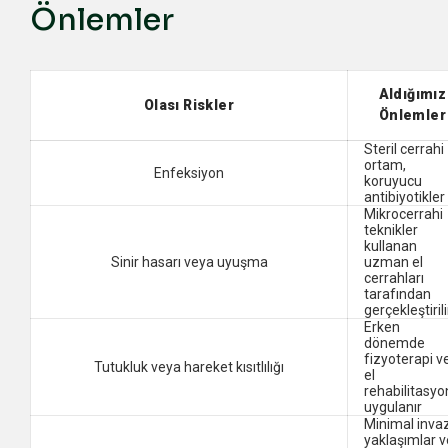
Önlemler
Aldığımız
Olası Riskler
Önlemler
Steril cerrahi
ortam,
Enfeksiyon
koruyucu
antibiyotikler
Mikrocerrahi
teknikler
kullanan
Sinir hasarı veya uyuşma
uzman el
cerrahları
tarafından
gerçekleştirili
Erken
dönemde
fizyoterapi v
Tutukluk veya hareket kısıtlılığı
el
rehabilitasy
uygulanır
Minimal inva
yaklaşımlar v