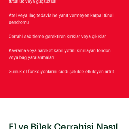
tutukluk veya güçsüzlük
Atel veya ilaç tedavisine yanıt vermeyen karpal tünel
sendromu
Cerrahi sabitleme gerektiren kırıklar veya çıkıklar
Kavrama veya hareket kabiliyetini sınırlayan tendon
veya bağ yaralanmaları
Günlük el fonksiyonlarını ciddi şekilde etkileyen artrit
El ve Bilek Cerrahisi Nasıl