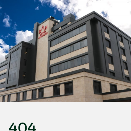
Türkçe
English
Deutsch
عربي
ქართული
Русский
български
Français
Español
Italiano
404