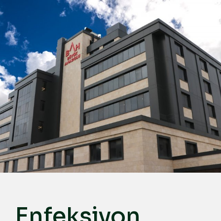
Türkçe
English
Deutsch
عربي
ქართული
Русский
български
Français
Español
Italiano
Enfeksiyon