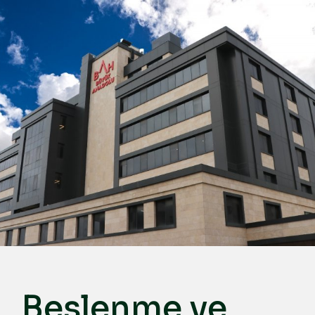
Türkçe
English
Deutsch
عربي
ქართული
Русский
български
Français
Español
Italiano
Beslenme ve