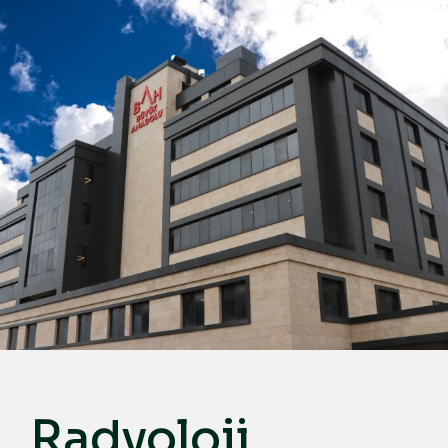
Türkçe
English
Deutsch
عربي
ქართული
Русский
български
Français
Español
Italiano
Radyoloji