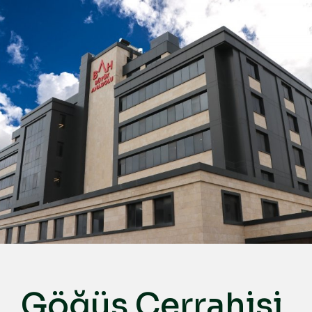
Türkçe
English
Deutsch
عربي
ქართული
Русский
български
Français
Español
Italiano
Göğüs Cerrahisi