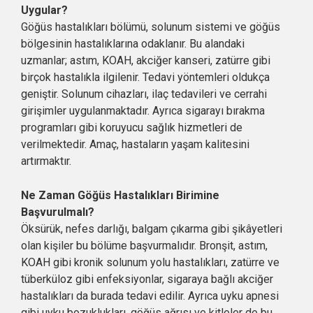
Uygular?
Göğüs hastalıkları bölümü, solunum sistemi ve göğüs
bölgesinin hastalıklarına odaklanır. Bu alandaki
uzmanlar; astım, KOAH, akciğer kanseri, zatürre gibi
birçok hastalıkla ilgilenir. Tedavi yöntemleri oldukça
geniştir. Solunum cihazları, ilaç tedavileri ve cerrahi
girişimler uygulanmaktadır. Ayrıca sigarayı bırakma
programları gibi koruyucu sağlık hizmetleri de
verilmektedir. Amaç, hastaların yaşam kalitesini
artırmaktır.
Ne Zaman Göğüs Hastalıkları Birimine
Başvurulmalı?
Öksürük, nefes darlığı, balgam çıkarma gibi şikâyetleri
olan kişiler bu bölüme başvurmalıdır. Bronşit, astım,
KOAH gibi kronik solunum yolu hastalıkları, zatürre ve
tüberküloz gibi enfeksiyonlar, sigaraya bağlı akciğer
hastalıkları da burada tedavi edilir. Ayrıca uyku apnesi
gibi uyku bozuklukları, göğüs ağrısı ve kitleler de bu