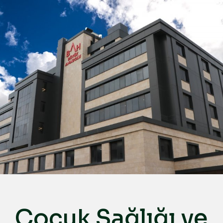
Türkçe
English
Deutsch
عربي
ქართული
Русский
български
Français
Español
Italiano
Çocuk Sağlığı ve