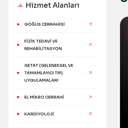
Hizmet Alanları
GÖĞÜS CERRAHISI
FIZIK TEDAVI VE
REHABILITASYON
GETAT (GELENEKSEL VE
TAMAMLAYICI TIP)
UYGULAMALARI
EL MIKRO CERRAHI
KARDIYOLOJI