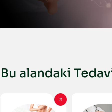
B
u
a
l
a
n
d
a
k
i
T
e
d
a
v