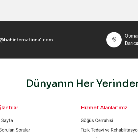
Osman
o@bahinternational.com
Darıc
Dünyanın Her Yerinden
lantılar
Hizmet Alanlarımız
 Sayfa
Göğüs Cerrahisi
 Sorulan Sorular
Fizik Tedavi ve Rehabilitasy