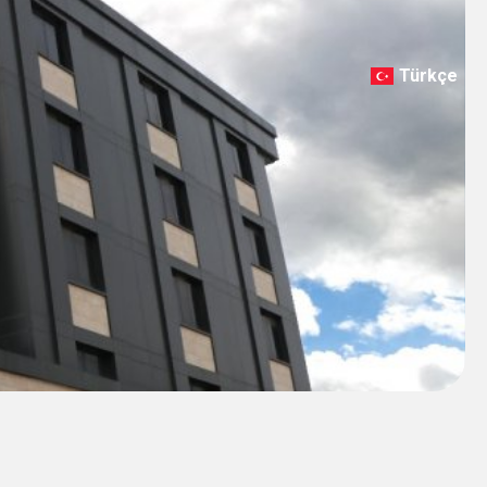
Türkçe
English
Deutsch
عربي
ქართული
Русский
български
Français
Español
Italiano