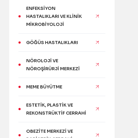
ENFEKSIYON
HASTALIKLARI VE KLINIK
MIKROBIYOLOJI
GÖĞÜS HASTALIKLARI
NÖROLOJI VE
NÖROŞIRÜRJI MERKEZI
MEME BÜYÜTME
ESTETIK, PLASTIK VE
REKONSTRÜKTIF CERRAHI
OBEZITE MERKEZI VE