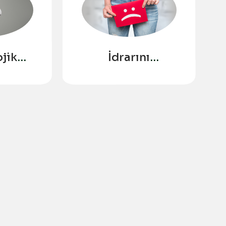
jik
İdrarını
ji
Tutamamak