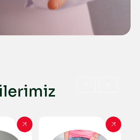
i
l
e
r
i
m
i
z