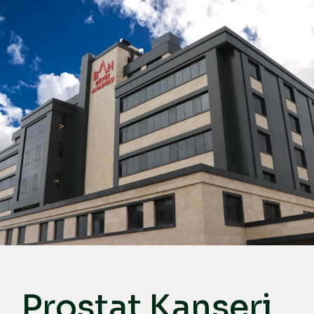
Türkçe
English
Deutsch
عربي
ქართული
Русский
български
Français
Español
Italiano
Prostat Kanseri