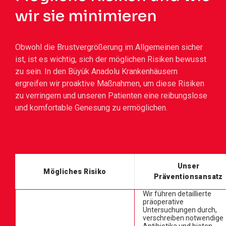
wir sie minimieren
Obwohl die Brustvergrößerung im Allgemeinen sicher
ist, ist es wichtig, sich der möglichen Risiken bewusst
zu sein. In den Büyük Anadolu Krankenhäusern
ergreifen wir proaktive Maßnahmen, um diese Risiken
zu verringern und unseren Patienten eine reibungslose
und komfortable Genesung zu ermöglichen.
Unser
Mögliches Risiko
Präventionsansatz
Wir führen detaillierte
präoperative
Untersuchungen durch,
verschreiben notwendige