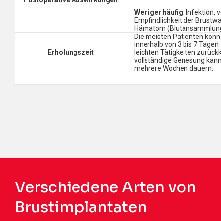
Postoperative Auswirkungen
Weniger häufig
: Infektion,
Empfindlichkeit der Brustwa
Hämatom (Blutansammlun
Die meisten Patienten kön
innerhalb von 3 bis 7 Tagen
Erholungszeit
leichten Tätigkeiten zurück
vollständige Genesung kann
mehrere Wochen dauern.
Verschiedene Arten von
Brustimplantaten