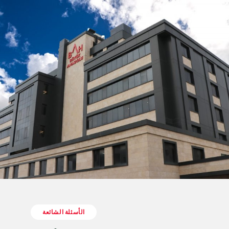
عربي
Türkçe
English
Deutsch
ქართული
Русский
български
Français
Español
Italiano
الأسئلة الشائعة