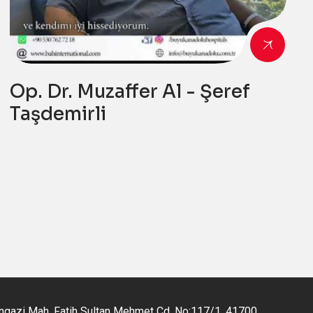
Op. Dr. Muzaffer Al - Şeref
Taşdemirli
gazi Mah, Fatih Sultan Mehmet Cd. No:117/1, 41700