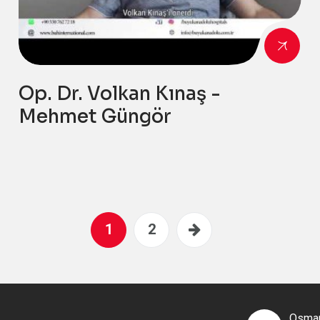
Op. Dr. Volkan Kınaş -
Mehmet Güngör
1
2
Osman