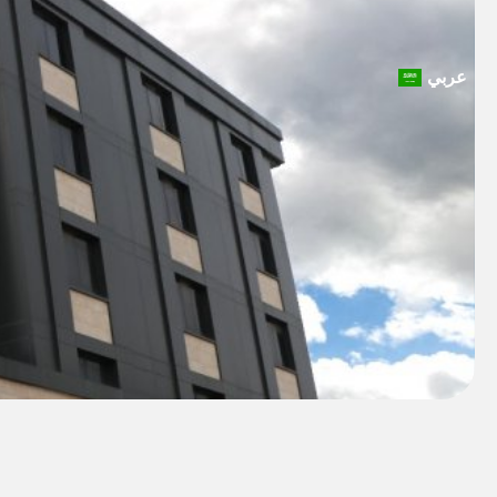
عربي
Türkçe
English
Deutsch
ქართუ
Русски
българ
Français
Español
Italiano