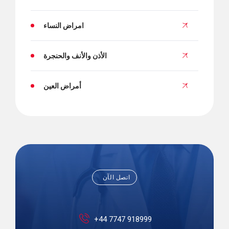
امراض النساء
الأذن والأنف والحنجرة
أمراض العين
اتصل الآن
+44 7747 918999