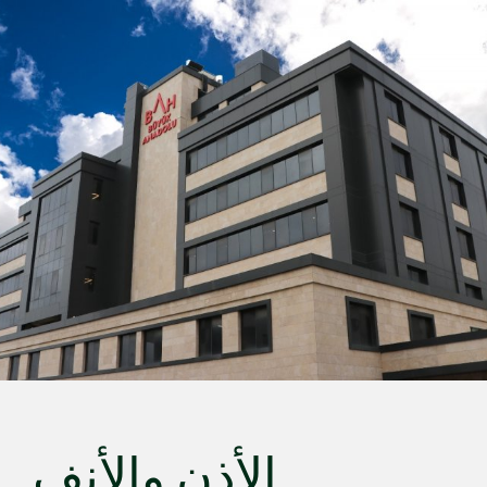
عربي
Türkçe
English
Deutsch
ქართული
Русский
български
Français
Español
Italiano
الأذن والأنف